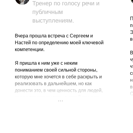
Тренер по голосу речи и
публичным
П
выступлениям.
п
Э
Вчера прошла встреча с Сергеем и
в
Настей по определению моей ключевой
компетенции.
В
ч
Я пришла к ним уже с неким
ч
пониманием своей сильной стороны,
с
которую мне хочется в себе раскрыть и
н
реализовать в дальнейшем, но как
в
донести это, в чем ценность для людей,
О
как ее транслировать, в какой продукт
д
упаковать- это было для меня размытым
р
представлением.
д
Что забрала с собой со встречи:
А