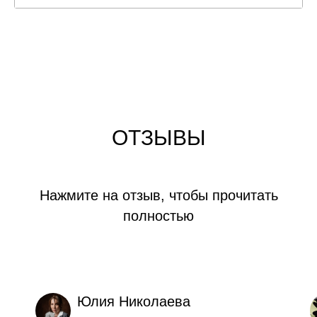
3
Позволь себе быть честной
1:02:51
4
Совмещение работы в государстве и бизнес
1:08:14
5
Где мой настоящий масштаб?
1:11:57
6
Из стройки в бизнес
1:05:34
ОТЗЫВЫ
7
Закупщик оказался шоуменом
1:09:02
8
Из Уфы в мировой масштаб
1:05:03
Нажмите на отзыв, чтобы прочитать
9
Разрешить себе просто творить
1:16:11
полностью
Юлия Николаева